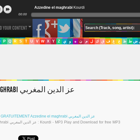
Azzedine el maghrabi
Kourdi
00:00
D YOUR CONTENT
O
P
Q
R
S
T
U
V
W
X
Y
Z
ي
و
ه
ن
م
ل
ك
ق
ف
غ
ع
ظ
ط
ض
AZZEDINE EL MAGHRABI عز الدين المغربي
Écouter et Télécharger GRATUITEMENT Azzedine el maghrabi عز الدين المغربي
nload for free MP3