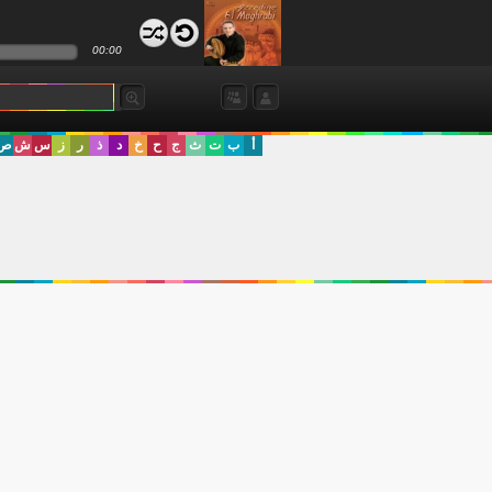
00:00
أ
ب
ت
ث
ج
ح
خ
د
ذ
ر
ز
س
ش
ص