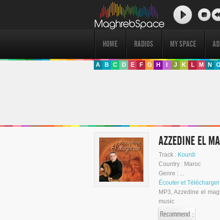
HOME
RADIOS
MY SPACE
AD
A
B
C
D
E
F
G
H
I
J
K
L
M
N
Track :
Kourdi
Country : Maroc
Genre : ...
MP3, Azzedine el maghrabi عز الدين المغربي : Kourdi - MP3 Play and Dow
music
Recommend :