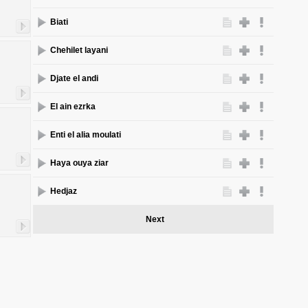
Biati
Chehilet layani
Djate el andi
El ain ezrka
Enti el alia moulati
Haya ouya ziar
Hedjaz
Next