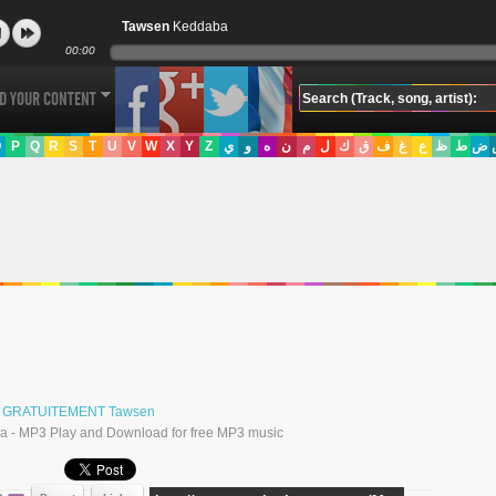
Tawsen
Keddaba
00:00
D YOUR CONTENT
O
P
Q
R
S
T
U
V
W
X
Y
Z
ي
و
ه
ن
م
ل
ك
ق
ف
غ
ع
ظ
ط
ض
ger GRATUITEMENT Tawsen
a - MP3 Play and Download for free MP3 music