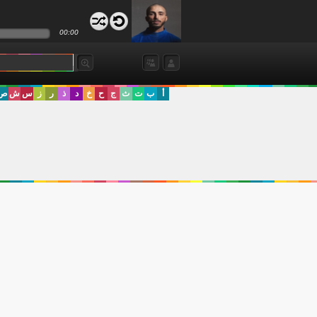
00:00
أ
ب
ت
ث
ج
ح
خ
د
ذ
ر
ز
س
ش
ص