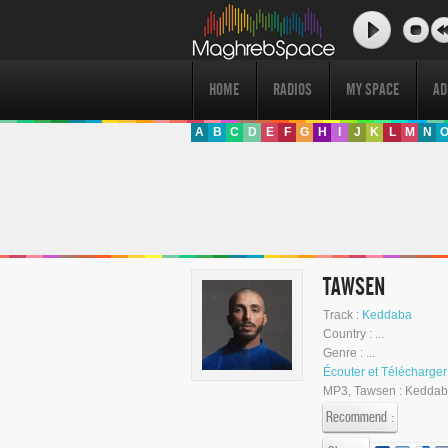
HOME
RADIOS
MY SPACE
AD
A
B
C
D
E
F
G
H
I
J
K
L
M
N
TAWSEN
Track :
Keddaba
Country : ...
Genre : ...
Écouter et Téléchar
MP3, Tawsen : Keddab
Recommend :