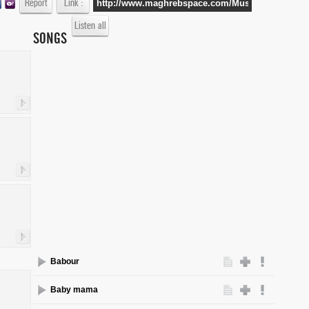
Report
Link :
Listen all
SONGS
Babour
Baby mama